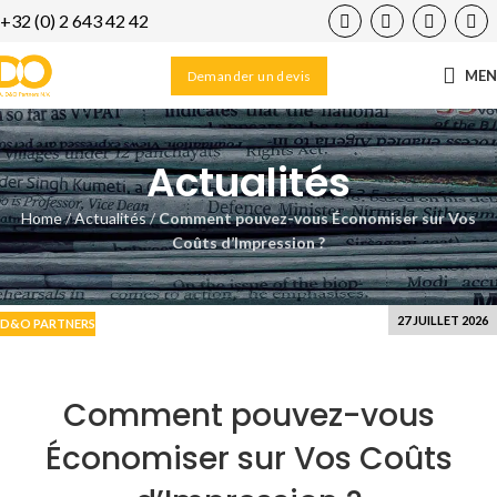
+32 (0) 2 643 42 42
24
JAN
ME
Demander un devis
Actualités
Home
/
Actualités
/
Comment pouvez-vous Économiser sur Vos
Coûts d’Impression ?
27 JUILLET 2026
D&O PARTNERS
Comment pouvez-vous
Économiser sur Vos Coûts