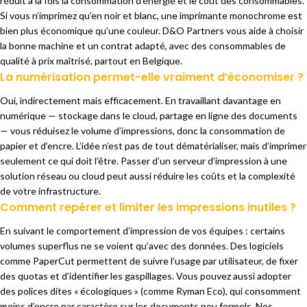
réduit à la fois la consommation
d’énergie et le coût des
consommables.
Si vous n’imprimez
qu’en noir et blanc, une
imprimante monochrome est
bien
plus économique qu’une
couleur. D&O Partners vous aide
à choisir
la bonne machine
et un contrat adapté,
avec des consommables de
qualité à prix maîtrisé,
partout en Belgique.
La numérisation permet-elle vraiment d’économiser ?
Oui, indirectement
mais efficacement. En
travaillant davantage en
numérique
— stockage dans le cloud, partage en
ligne des documents
— vous réduisez le
volume d’impressions, donc la
consommation de
papier et d’encre.
L’idée n’est pas de tout
dématérialiser, mais d’imprimer
seulement ce qui doit l’être. Passer
d’un serveur d’impression à
une
solution réseau ou cloud peut aussi
réduire les coûts et la complexité
de votre infrastructure.
Comment repérer et limiter les impressions inutiles ?
En suivant le
comportement d’impression de vos
équipes : certains
volumes
superflus ne se voient qu’avec des
données. Des logiciels
comme
PaperCut permettent de suivre l’usage
par utilisateur, de fixer
des quotas
et d’identifier les
gaspillages. Vous pouvez aussi adopter
des polices dites «
écologiques » (comme Ryman
Eco), qui consomment
moins
d’encre par caractère sur les
documents peu formels. Nos