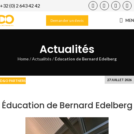
+32 (0) 2 643 42 42
01
FÉV
ME
Demander un devis
Actualités
Home
/
Actualités
/
Éducation de Bernard Edelberg
27 JUILLET 2026
D&O PARTNERS
Éducation de Bernard Edelberg