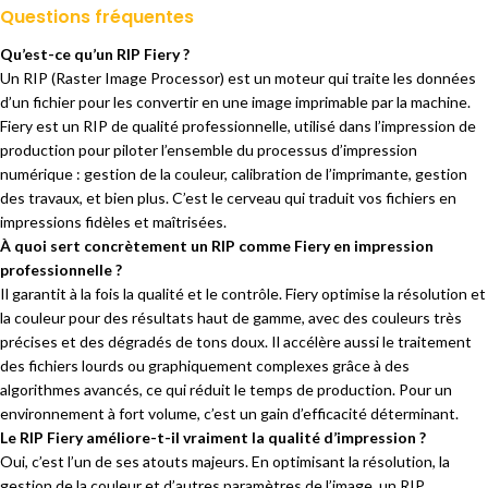
Questions fréquentes
Qu’est-ce qu’un RIP Fiery ?
Un RIP
(Raster Image Processor) est un
moteur qui traite les
données
d’un fichier pour
les convertir en une
image imprimable par la
machine.
Fiery est un RIP
de qualité
professionnelle, utilisé dans
l’impression de
production pour
piloter l’ensemble du
processus d’impression
numérique : gestion de la
couleur, calibration de
l’imprimante, gestion
des
travaux, et bien plus. C’est le
cerveau qui traduit vos
fichiers en
impressions
fidèles et maîtrisées.
À quoi sert concrètement un RIP comme Fiery en impression
professionnelle ?
Il garantit à la fois la qualité
et le contrôle. Fiery
optimise la résolution et
la
couleur pour des résultats haut de
gamme, avec des couleurs
très
précises et des dégradés de tons
doux. Il accélère aussi le
traitement
des fichiers lourds ou
graphiquement complexes grâce à des
algorithmes avancés, ce qui réduit le
temps de production.
Pour un
environnement à fort volume,
c’est un gain d’efficacité déterminant.
Le RIP Fiery améliore-t-il vraiment la qualité d’impression ?
Oui, c’est
l’un de ses atouts majeurs.
En optimisant la résolution, la
gestion de la couleur et d’autres
paramètres de l’image, un RIP