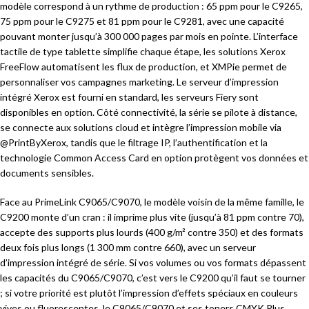
modèle correspond à un rythme de production : 65 ppm pour le C9265,
75 ppm pour le C9275 et 81 ppm pour le C9281, avec une capacité
pouvant monter jusqu’à 300 000 pages par mois en pointe. L’interface
tactile de type tablette simplifie chaque étape, les solutions Xerox
FreeFlow automatisent les flux de production, et XMPie permet de
personnaliser vos campagnes marketing. Le serveur d’impression
intégré Xerox est fourni en standard, les serveurs Fiery sont
disponibles en option. Côté connectivité, la série se pilote à distance,
se connecte aux solutions cloud et intègre l’impression mobile via
@PrintByXerox, tandis que le filtrage IP, l’authentification et la
technologie Common Access Card en option protègent vos données et
documents sensibles.
Face au PrimeLink C9065/C9070, le modèle voisin de la même famille, le
C9200 monte d’un cran : il imprime plus vite (jusqu’à 81 ppm contre 70),
accepte des supports plus lourds (400 g/m² contre 350) et des formats
deux fois plus longs (1 300 mm contre 660), avec un serveur
d’impression intégré de série. Si vos volumes ou vos formats dépassent
les capacités du C9065/C9070, c’est vers le C9200 qu’il faut se tourner
; si votre priorité est plutôt l’impression d’effets spéciaux en couleurs
vives ou fluorescentes, le C9065/C9070 et ses toners CMYK Plus