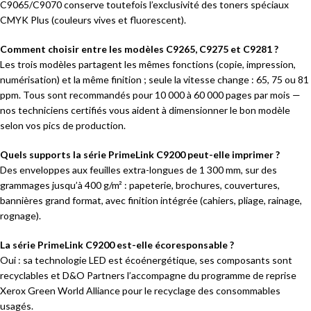
C9065/C9070 conserve toutefois l’exclusivité des toners spéciaux
CMYK Plus (couleurs vives et fluorescent).
Comment choisir entre les modèles C9265, C9275 et C9281 ?
Les trois modèles partagent les mêmes fonctions (copie, impression,
numérisation) et la même finition ; seule la vitesse change : 65, 75 ou 81
ppm. Tous sont recommandés pour 10 000 à 60 000 pages par mois —
nos techniciens certifiés vous aident à dimensionner le bon modèle
selon vos pics de production.
Quels supports la série PrimeLink C9200 peut-elle imprimer ?
Des enveloppes aux feuilles extra-longues de 1 300 mm, sur des
grammages jusqu’à 400 g/m² : papeterie, brochures, couvertures,
bannières grand format, avec finition intégrée (cahiers, pliage, rainage,
rognage).
La série PrimeLink C9200 est-elle écoresponsable ?
Oui : sa technologie LED est écoénergétique, ses composants sont
recyclables et D&O Partners l’accompagne du programme de reprise
Xerox Green World Alliance pour le recyclage des consommables
usagés.