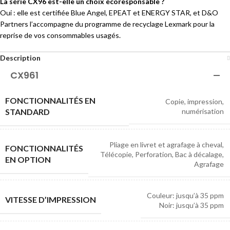
La série CX96 est-elle un choix écoresponsable ?
Oui : elle est certifiée Blue Angel, EPEAT et ENERGY STAR, et D&O
Partners l’accompagne du programme de recyclage Lexmark pour la
reprise de vos consommables usagés.
Description
CX961
FONCTIONNALITÉS EN
Copie, impression,
STANDARD
numérisation
Pliage en livret et agrafage à cheval,
FONCTIONNALITÉS
Télécopie, Perforation, Bac à décalage,
EN OPTION
Agrafage
Couleur: jusqu’à 35 ppm
VITESSE D’IMPRESSION
Noir: jusqu’à 35 ppm