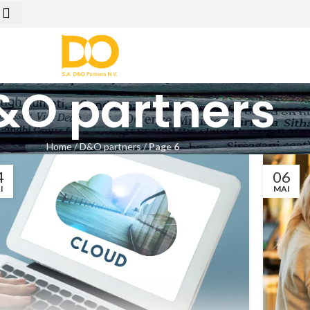
&O partners
Home
/
D&O partners
/
Page 6
4
06
I
MAI