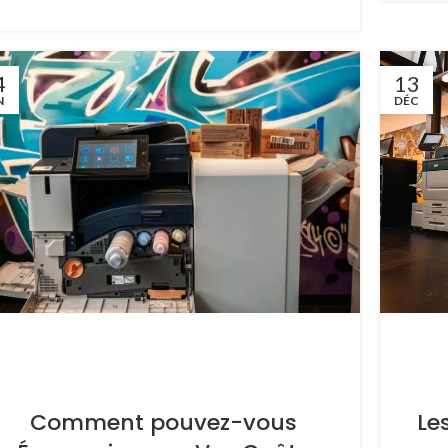
4
13
N
DÉC
Le
Comment pouvez-vous