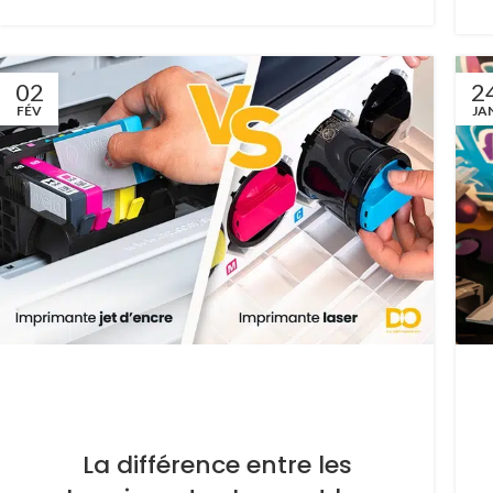
02
2
FÉV
JA
La différence entre les