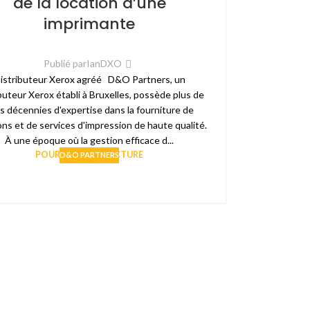
de la location d’une
imprimante
Publié par
IanDXO
istributeur Xerox agréé D&O Partners, un
buteur Xerox établi à Bruxelles, possède plus de
is décennies d'expertise dans la fourniture de
ons et de services d'impression de haute qualité.
À une époque où la gestion efficace d...
POURSUIVRE LA LECTURE
D&O PARTNERS