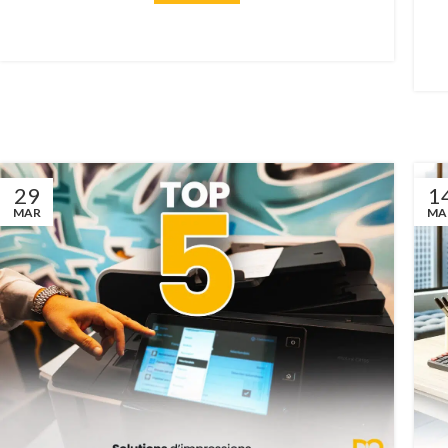
29
1
MAR
MA