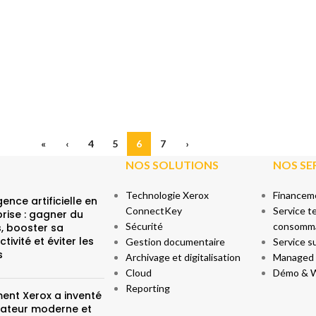
«
‹
4
5
6
7
›
NOS SOLUTIONS
NOS SE
Technologie Xerox
Financeme
igence artificielle en
ConnectKey
Service t
rise : gagner du
Sécurité
consomm
, booster sa
tivité et éviter les
Gestion documentaire
Service s
s
Archivage et digitalisation
Managed p
Cloud
Démo & 
Reporting
nt Xerox a inventé
inateur moderne et