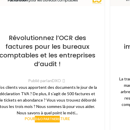
Révolutionnez l’OCR des
factures pour les bureaux
i
comptables et les entreprises
d’audit !
La tr
Publié par
IanDXO
mar
os clients vous apportent des documents le jour de la
arbre
déclaration TVA ? De plus, il s'agit de 500 factures et
re
de tickets en abondance ? Vous vous trouvez débordé
comp
tous les trois mois ? Nous sommes là pour vous aider.
Nous savons à quel point le méti...
POURSUIVRE LA LECTURE
D&O PARTNERS