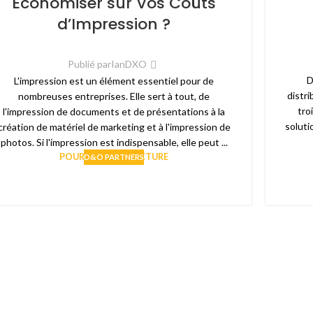
Économiser sur Vos Coûts
d’Impression ?
Publié par
IanDXO
D
L'impression est un élément essentiel pour de
distri
nombreuses entreprises. Elle sert à tout, de
tro
l'impression de documents et de présentations à la
soluti
création de matériel de marketing et à l'impression de
photos. Si l'impression est indispensable, elle peut ...
POURSUIVRE LA LECTURE
D&O PARTNERS