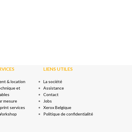
RVICES
LIENS UTILES
nt & location
La société
echnique et
Assistance
ables
Contact
ur mesure
Jobs
rint services
Xerox Belgique
Workshop
Politique de confidentialité