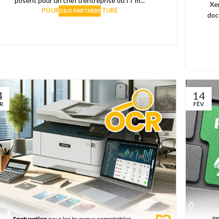
posent pour un chef d’entreprise ou IT m...
Xe
POURSUIVRE LA LECTURE
D&O PARTNERS
doc
4
14
R
FÉV