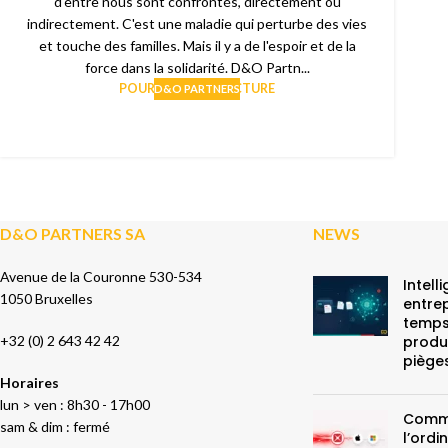
d'entre nous sont confrontés, directement ou
indirectement. C'est une maladie qui perturbe des vies
et touche des familles. Mais il y a de l'espoir et de la
force dans la solidarité. D&O Partn...
POURSUIVRE LA LECTURE
D&O PARTNERS
D&O PARTNERS SA
NEWS
Avenue de la Couronne 530-534
Intell
1050 Bruxelles
entrep
temps
+32 (0) 2 643 42 42
produc
piège
Horaires
lun > ven : 8h30 - 17h00
Comme
sam & dim : fermé
l’ord