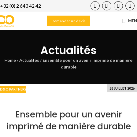
+32 (0) 2 643 42 42
17
SEP
ME
Demander un devis
Actualités
Home
/
Actualités
/
Ensemble pour un avenir imprimé de manière
durable
28 JUILLET 2026
D&O PARTNERS
Ensemble pour un avenir
imprimé de manière durable