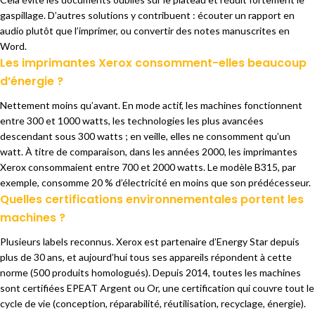
gaspillage. D’autres
solutions y contribuent : écouter
un rapport en
audio plutôt
que l’imprimer, ou convertir
des notes manuscrites en
Word.
Les imprimantes Xerox consomment-elles beaucoup
d’énergie ?
Nettement
moins qu’avant. En mode actif, les
machines fonctionnent
entre 300
et 1000 watts, les
technologies les plus avancées
descendant sous 300 watts ; en
veille, elles ne consomment qu’un
watt. À titre de
comparaison, dans les années 2000, les
imprimantes
Xerox consommaient
entre 700 et 2000 watts. Le
modèle B315, par
exemple, consomme
20 % d’électricité en moins
que son prédécesseur.
Quelles certifications environnementales portent les
machines ?
Plusieurs
labels reconnus. Xerox est partenaire
d’Energy Star depuis
plus de 30
ans, et aujourd’hui tous ses
appareils répondent à cette
norme
(500 produits homologués).
Depuis 2014, toutes les machines
sont certifiées EPEAT
Argent ou Or, une certification
qui couvre tout le
cycle de
vie (conception,
réparabilité, réutilisation, recyclage,
énergie).