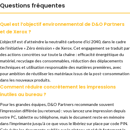
Questions fréquentes
Quel est l’objectif environnemental de D&O Partners
et de Xerox ?
L’objecti
f est d’atteindre la
neutralité carbone d’ici
2040, dans le cadre
de
l’initiative « Zéro émission »
de Xerox. Cet
engagement se traduit par
des
actions concrètes sur
toute la chaîne : efficacité
énergétique du
matériel,
recyclage des consommables,
réduction des déplacements
techniques et utilisation
responsable des matières premières,
avec
pour ambition de
réutiliser les matériaux issus
de la post-consommation
dans les nouveaux
produits.
Comment réduire concrètement les impressions
inutiles au bureau ?
Pour les
grandes équipes, D&O Partners
recommande souvent
l’impression
différée (ou retenue) : vous lancez une
impression depuis
votre PC, tablette
ou téléphone, mais le document
reste en mémoire
dans
l’imprimante jusqu’à ce que vous le
libériez sur place par code PIN.
Cela
évite les documents oubliés sur
le plateau et réduit
fortement le