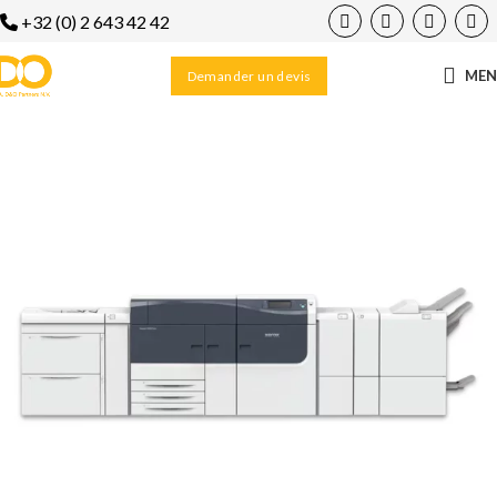
+32 (0) 2 643 42 42
ME
Demander un devis