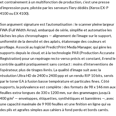
et contrairement à un multifonction de production, c’est une presse
d’impression pure, pilotée par les serveurs Fiery dédiés (Xerox EX-P
4100 ou EX 4100).
Son argument signature est l’automatisation : le scanner pleine largeur
FWA (Full Width Array), embarqué de série, simplifie et automatise les
tâches les plus chronophages — alignement de l’image sur le support,
uniformité de la densité et des aplats, étalonnage des couleurs et
profilage. Associé au logiciel PredictPrint Media Manager, qui gère les
supports depuis le cloud, et à la technologie PAR (Production Accurate
Registration) pour un repérage recto-verso précis et constant, il rend le
contrôle qualité pratiquement sans contact : moins d’interventions de
l’opérateur, plus de tirages livrés. La qualité d’image suit avec la
résolution Ultra HD de 2400 x 2400 ppp et un rendu RIP 10 bits, servis
par le toner EA à fusion basse température et particules fines. Côté
supports, la polyvalence est complète : des formats de 98 x 146 mm aux
feuilles extra-longues de 330 x 1200 mm, sur des grammages jusqu’à
400 g/m² — enveloppes, étiquettes, synthétiques et bannières —, avec
une capacité maximale de 9 900 feuilles et une finition en ligne qui va
des plis et agrafes simples aux cahiers à fond perdu et bords carrés.