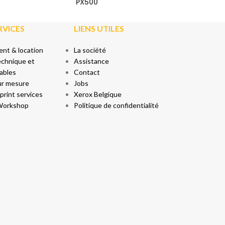
PX500
RVICES
LIENS UTILES
nt & location
La société
echnique et
Assistance
ables
Contact
ur mesure
Jobs
rint services
Xerox Belgique
Workshop
Politique de confidentialité