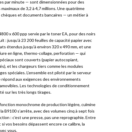
ages par minute — sont dimensionnées pour des
 maximaux de 3,2 à 4,7 millions. Une quatrième
s chèques et documents bancaires — un métier à
4800 x 600 ppp servie par le toner EA, pour des noirs
uit : jusqu’à 23 200 feuilles de capacité papier avec
ats étendus jusqu’à environ 320 x 490 mm, et une
liure en ligne, thermo-collage, perforation — qui
 spéciaux sont couverts (papier autocopiant,
més), et les chargeurs tiers comme les modules
es spéciales. L’ensemble est piloté par le serveur
ité répond aux exigences des environnements
rs amovibles. Les technologies de conditionnement
é sur les très longs tirages.
tifonction monochrome de production légère, culmine
a B9100 s’arrête, avec des volumes cinq à sept fois
ction : c’est une presse, pas une reprographie. Entre
et si vos besoins dépassent encore ce calibre, la
vec vous.