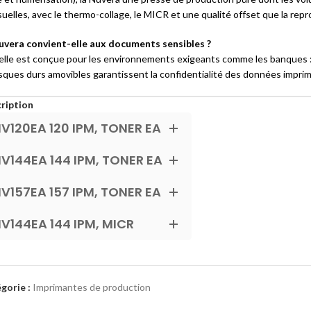
uelles, avec le thermo-collage, le MICR et une qualité offset que la repr
uvera convient-elle aux documents sensibles ?
 elle est conçue pour les environnements exigeants comme les banques : 
isques durs amovibles garantissent la confidentialité des données impri
ription
V120EA 120 IPM, TONER EA
V144EA 144 IPM, TONER EA
V157EA 157 IPM, TONER EA
V144EA 144 IPM, MICR
gorie :
Imprimantes de production