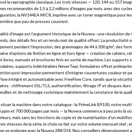
ssé la reprographie classique. Les trois vitesses — 120, 144 ou 157 im
mes recommandés de 1,5 à 2,2 millions d’images par mois, avec des cycles
iguration, la NV144EA MICR, imprime avec un toner magnétique pour le
 entière que peu de presses couvrent.
alité d’image est l’argument historique de la Nuvera : une résolution de 
nds, des détails fins et un rendu mat de qualité offset. La productivité s
gement pendant l’impression, des grammages de 44 à 300 g/m², des form
aine d’options de finition en ligne et hors ligne — création de cahiers, re
ent livres, manuels et brochures finis en sortie de machine. Les supports
rcalaires, supports indéchirables NeverTear, formulaires offset préimpri
sertion post-impression permettent d’intégrer couvertures couleur et pag
Flow intégré et automatisable avec FreeFlow Core, tandis que la sécur
aires : chiffrement SSL/TLS, authentification, filtrage IP et disques du
euilles et de nettoyage cyclonique maintiennent la constance de la qualit
 situer la machine dans notre catalogue : la PrimeLink B9100, notre mul
6 ppm et 700 000 pages par mois — la Nuvera commence à peu près là où l
rieurs, mais sans les fonctions de copie et de numérisation d’un multifon
rois vitesses de la série, le choix se fait sur votre volume mensuel réel ; 
e se prolonge avec la Nuvera 288/314. Nos conseillers dimensionnent a