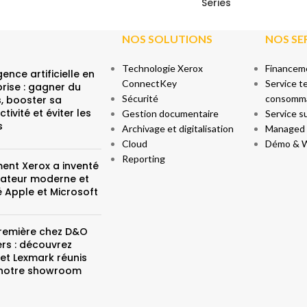
Series
NOS SOLUTIONS
NOS SE
Technologie Xerox
Financeme
igence artificielle en
ConnectKey
Service t
rise : gagner du
Sécurité
consomm
, booster sa
tivité et éviter les
Gestion documentaire
Service s
s
Archivage et digitalisation
Managed p
Cloud
Démo & 
Reporting
nt Xerox a inventé
inateur moderne et
é Apple et Microsoft
remière chez D&O
rs : découvrez
et Lexmark réunis
notre showroom