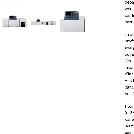
dépa
volu
conf
part
La qu
profo
char
quinz
livr
inte
d’in
Free
banc
des f
Pour
à 13
supé
les t
gamm