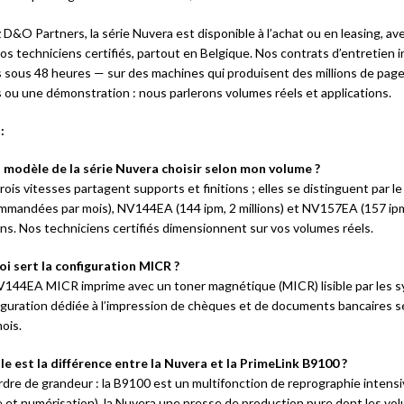
D&O Partners, la série Nuvera est disponible à l’achat ou en leasing, ave
nos techniciens certifiés, partout en Belgique. Nos contrats d’entretien
és sous 48 heures — sur des machines qui produisent des millions de pages
s ou une démonstration : nous parlerons volumes réels et applications.
:
 modèle de la série Nuvera choisir selon mon volume ?
rois vitesses partagent supports et finitions ; elles se distinguent par 
mmandées par mois), NV144EA (144 ipm, 2 millions) et NV157EA (157 ipm, 
ions. Nos techniciens certifiés dimensionnent sur vos volumes réels.
oi sert la configuration MICR ?
V144EA MICR imprime avec un toner magnétique (MICR) lisible par les sy
iguration dédiée à l’impression de chèques et de documents bancaires séc
ois.
le est la différence entre la Nuvera et la PrimeLink B9100 ?
rdre de grandeur : la B9100 est un multifonction de reprographie intens
e et numérisation), la Nuvera une presse de production pure dont les v