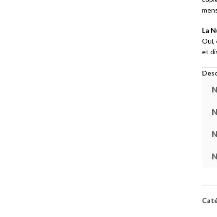
mens
La N
Oui,
et d
Desc
N
N
N
N
Caté