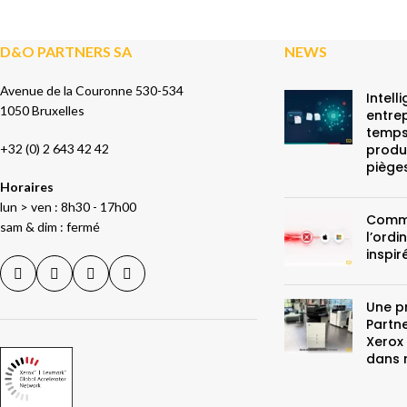
D&O PARTNERS SA
NEWS
Avenue de la Couronne 530-534
Intell
1050 Bruxelles
entrep
temps
+32 (0) 2 643 42 42
produc
piège
Horaires
lun > ven : 8h30 - 17h00
Comme
sam & dim : fermé
l’ord
inspir
Une p
Partne
Xerox 
dans 