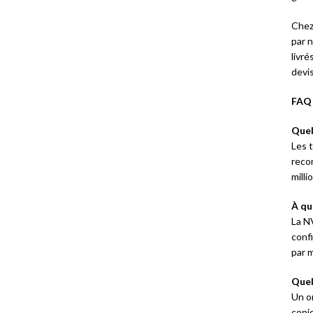
Chez 
par 
livr
devi
FAQ 
Quel
Les t
reco
mill
À qu
La N
conf
par m
Quel
Un o
copi