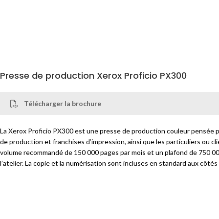
Presse de production Xerox Proficio PX300
Télécharger la brochure
La Xerox Proficio PX300 est une presse de production couleur pensée pour
de production et franchises d’impression, ainsi que les particuliers ou
volume recommandé de 150 000 pages par mois et un plafond de 750 000 
l’atelier. La copie et la numérisation sont incluses en standard aux côtés
Son argument décisif au quotidien : la vitesse nominale est maintenue sur
supports synthétiques et bannières extra-longues défilent au même rythm
encres spécialisées Beyond CMYK, qui mettent les embellissements de ni
PX300 ou EX-Li PX300), et les options de production sérieuse suivent : 