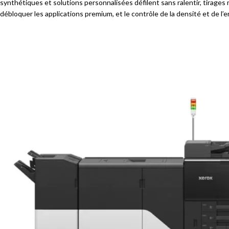
synthétiques et solutions personnalisées défilent sans ralentir, tirage
débloquer les applications premium, et le contrôle de la densité et de l
serveurs d’impression Fiery dédiés (Xerox EX-P PX500 ou EX PX500), et la 
sortie de machine.
Face à la Proficio PX300, l’entrée de la gamme, les capacités supports, 
recommandé de 350 000 pages par mois contre 150 000, un plafond de 1 8
en standard, tandis que la PX500 est une presse d’impression pure, pilot
production, la PX300 est le bon point d’entrée ; si l’impression est vot
Chez D&O Partners, la Proficio PX500 est disponible à l’achat ou en leasi
Belgique. Nos contrats d’entretien incluent le dépannage sur site et le
ENERGY STAR, la presse s’inscrit dans le programme de collecte des c
dimensionnons sur vos volumes réels, pas sur la plaquette.
FAQ :
Quelle est la différence entre la Proficio PX500 et la Proficio PX300 
Supports (400 g/m² à vitesse nominale), encres Beyond CMYK et finitio
1 800 000 pages contre 750 000. Autre différence : la PX300 inclut cop
dimensionnent selon vos volumes réels.