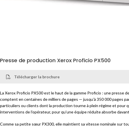
certifiés valident le dimensionnement sur vos volumes réels.
Que permettent les encres Beyond CMYK ?
La 5e station de couleur en option accueille des encres spécialisées au-
invitations, packagings, couvertures et supports marketing premium.
La Proficio PX300 est-elle un choix écoresponsable ?
Oui : elle est certifiée EPEAT et ENERGY STAR, et D&O Partners l’ac
Presse de production Xerox Proficio PX500
Télécharger la brochure
La Xerox Proficio PX500 est le haut de la gamme Proficio : une presse d
comptent en centaines de milliers de pages — jusqu’à 350 000 pages pa
particuliers ou clients dont la production tourne à plein régime et pour qu
interventions de l’opérateur, pour qu’une équipe réduite absorbe davan
Comme sa petite sœur PX300, elle maintient sa vitesse nominale sur tous 