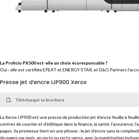
Pour quel volume la Proficio PX500 est-elle recommandée ?
350 000 pages par mois en usage recommandé, avec un cycle maximal de 1
régime.
Qu’apporte l’automatisation intégrée de la PX500 ?
Les flux de travail intelligents réduisent les points de contact avec l’
levier direct sur le coût de main-d’œuvre par tirage.
La Proficio PX500 est-elle un choix écoresponsable ?
Oui : elle est certifiée EPEAT et ENERGY STAR, et D&O Partners l’ac
Presse jet d’encre IJP900 Xerox
Télécharger la brochure
La Xerox IJP900 est une presse de production jet d’encre feuille à feuil
centres de courrier et d’éditique dans la finance, la santé, l’assurance, l
pages. Sa promesse tient en une phrase : le jet d’encre sans la comple
de pages par mois, en recto ou recto-verso, avec la numérisation incluse