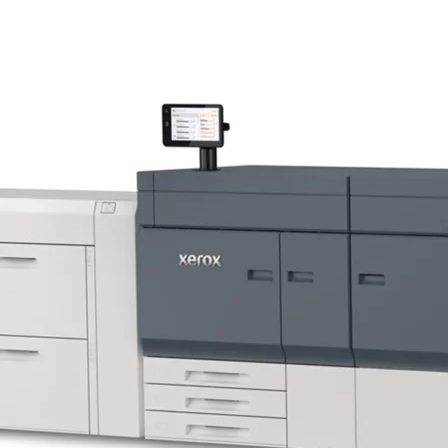
une finition complète — création de cahiers, coupe, refente et pliage, pli
Face à l’imprimante PrimeLink C9200, sa voisine de gamme chez D&O Par
par mois là où la C9200 plafonne à 60 000, avec un cycle maximal de 750
appartiennent au monde de la presse. La C9200 reste le bon choix pour 
volumes visent encore plus haut, la gamme Proficio se prolonge avec la 
Chez D&O Partners, la Proficio PX300 est disponible à l’achat ou en leasi
Belgique. Nos contrats d’entretien incluent le dépannage sur site et le
s’inscrit dans le programme de collecte des cartouches Xerox pour le 
plaquette.
FAQ :
Quelle est la différence entre la Proficio PX300 et la PrimeLink C920
Le grammage maximal est identique (400 g/m²), mais l’échelle diffère :
de 300 000), et elle ajoute la 5e station d’encres Beyond CMYK ainsi que
presse pour les structures qui produisent quotidiennement.
Pour quel volume la Proficio PX300 est-elle recommandée ?
150 000 pages par mois en usage recommandé, avec un cycle maximal de 7