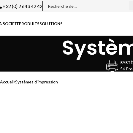
+32 (0) 2 643 42 42
A SOCIÉTÉ
PRODUITS
SOLUTIONS
Systèm
SYSTÈ
54 Pro
Accueil
Systèmes d'impression