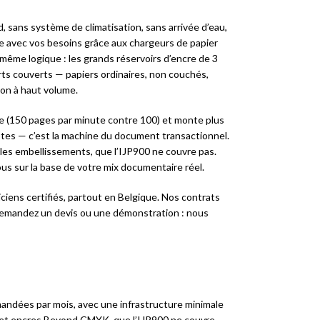
d, sans système de climatisation, sans arrivée d’eau,
e avec vos besoins grâce aux chargeurs de papier
a même logique : les grands réservoirs d’encre de 3
rts couverts — papiers ordinaires, non couchés,
ion à haut volume.
pide (150 pages par minute contre 100) et monte plus
stes — c’est la machine du document transactionnel.
 les embellissements, que l’IJP900 ne couvre pas.
us sur la base de votre mix documentaire réel.
iciens certifiés, partout en Belgique. Nos contrats
 Demandez un devis ou une démonstration : nous
mandées par mois, avec une infrastructure minimale
m² et encres Beyond CMYK, que l’IJP900 ne couvre