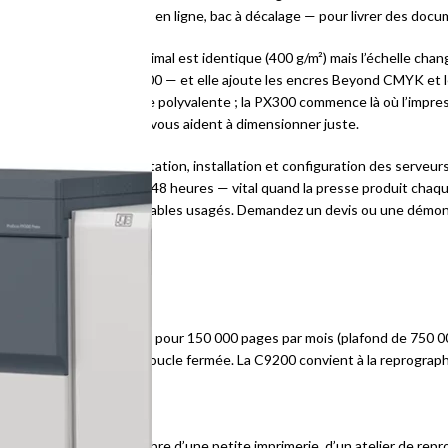
euse, perforation, reliure en ligne, bac à décalage — pour livrer des docu
tners, le grammage maximal est identique (400 g/m²) mais l’échelle ch
 000 pages contre 300 000 — et elle ajoute les encres Beyond CMYK et le
une reprographie interne polyvalente ; la PX300 commence là où l’impres
PX500 — nos conseillers vous aident à dimensionner juste.
ng, avec étude d’implantation, installation et configuration des serveurs
s cartouches livrées sous 48 heures — vital quand la presse produit cha
recyclage de vos consommables usagés. Demandez un devis ou une démons
0 ?
 la PX300 est recommandée pour 150 000 pages par mois (plafond de 750 0
 le contrôle qualité en boucle fermée. La C9200 convient à la reprograph
50 000 pages — le calibre d’une petite imprimerie, d’un atelier de repr