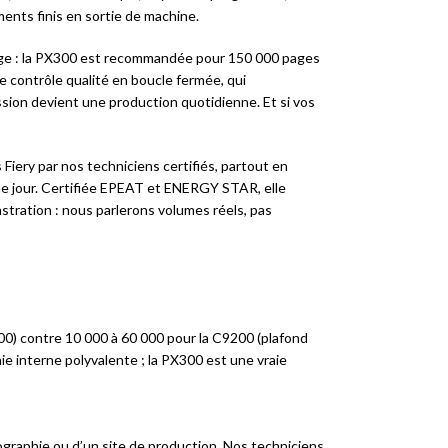
ments finis en sortie de machine.
ange : la PX300 est recommandée pour 150 000 pages
 contrôle qualité en boucle fermée, qui
sion devient une production quotidienne. Et si vos
 Fiery par nos techniciens certifiés, partout en
que jour. Certifiée EPEAT et ENERGY STAR, elle
tration : nous parlerons volumes réels, pas
00) contre 10 000 à 60 000 pour la C9200 (plafond
ie interne polyvalente ; la PX300 est une vraie
ographie ou d’un site de production. Nos techniciens