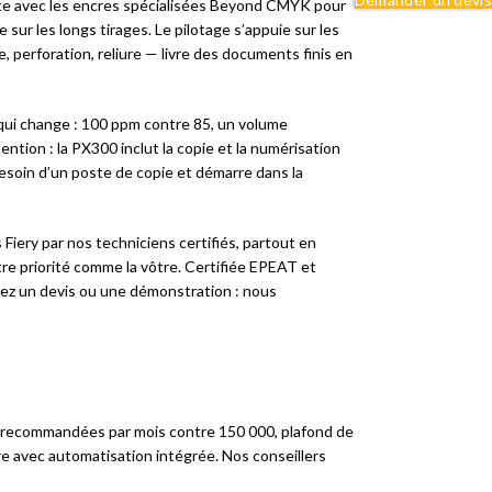
lette avec les encres spécialisées Beyond CMYK pour
sur les longs tirages. Le pilotage s’appuie sur les
, perforation, reliure — livre des documents finis en
e qui change : 100 ppm contre 85, un volume
ion : la PX300 inclut la copie et la numérisation
besoin d’un poste de copie et démarre dans la
 Fiery par nos techniciens certifiés, partout en
tre priorité comme la vôtre. Certifiée EPEAT et
ez un devis ou une démonstration : nous
es recommandées par mois contre 150 000, plafond de
re avec automatisation intégrée. Nos conseillers