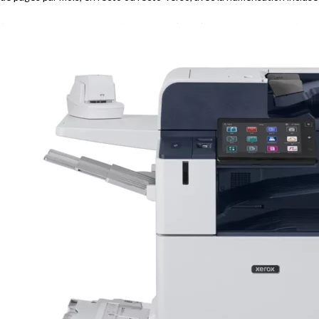
Son argument le plus singulier est ce qu’elle n’exige pas : aucune infras
sans aménagements complexes — un gain direct de temps, d’espace et de
supplémentaires et aux modules d’empilage et de finition en option, jusqu
litres et la maintenance intelligente réduisent les interventions manuel
super lisses et traités jet d’encre en finition mate, soie ou ordinair
Face à la Proficio PX500, la presse toner au sommet de notre catalogue fe
haut en volume (jusqu’à 1 000 000 de pages recommandées par mois contr
La PX500 garde l’avantage sur le terrain graphique : supports couchés,
Relevés, factures et courriers à très haut volume : IJP900 ; brochures 
Chez D&O Partners, la Xerox IJP900 est disponible à l’achat ou en leasin
d’entretien incluent le dépannage sur site et les consommables livrés 
dimensionnons sur vos volumes réels.
FAQ :
Quelle est la différence entre l’IJP900 et la Proficio PX500 ?
Deux technologies, deux métiers : l’IJP900 (jet d’encre) est plus rapi
— idéale pour le transactionnel à très haut volume. La PX500 (toner) ga