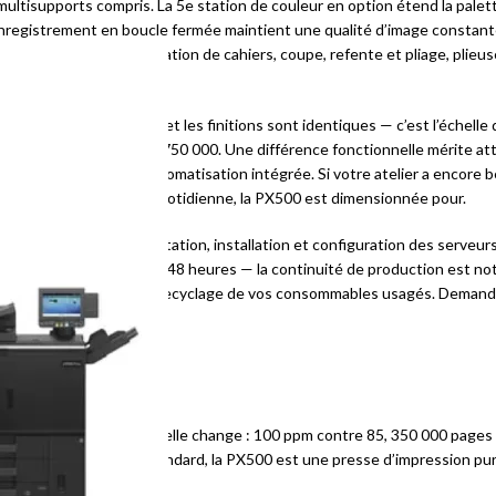
s multisupports compris. La 5e station de couleur en option étend la pa
’enregistrement en boucle fermée maintient une qualité d’image constante 
finition en ligne — création de cahiers, coupe, refente et pliage, plieuse
les encres Beyond CMYK et les finitions sont identiques — c’est l’échell
00 000 pages contre 750 000. Une différence fonctionnelle mérite attent
ée par flux avec son automatisation intégrée. Si votre atelier a encore 
re chaîne de production quotidienne, la PX500 est dimensionnée pour.
ng, avec étude d’implantation, installation et configuration des serveurs
s cartouches livrées sous 48 heures — la continuité de production est no
artouches Xerox pour le recyclage de vos consommables usagés. Demand
?
ns sont identiques ; l’échelle change : 100 ppm contre 85, 350 000 pag
ie et numérisation en standard, la PX500 est une presse d’impression pu