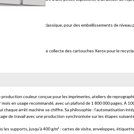
delà de la quadrichromie classique, pour des embellissements de niveau p
compagne du programme de collecte des cartouches Xerox pour le recyc
e production couleur conçue pour les imprimeries, ateliers de reprograph
r mois en usage recommandé, avec un plafond de 1 800 000 pages. À 100 
i chaque arrêt machine se chiffre. Sa philosophie : l’automatisation intégr
tage de travail avec une production synchronisée sur les étapes suivant
les supports, jusqu’à 400 g/m² : cartes de visite, enveloppes, étiquettes