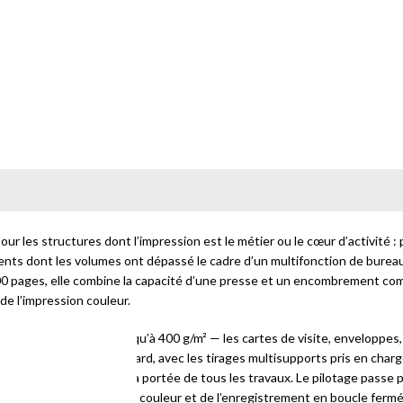
 les structures dont l’impression est le métier ou le cœur d’activité : p
 clients dont les volumes ont dépassé le cadre d’un multifonction de bur
pages, elle combine la capacité d’une presse et un encombrement compac
 de l’impression couleur.
 tous les supports, jusqu’à 400 g/m² — les cartes de visite, enveloppes, 
e que le papier standard, avec les tirages multisupports pris en charge
veau professionnel à la portée de tous les travaux. Le pilotage passe p
contrôle de la densité de couleur et de l’enregistrement en boucle fermé