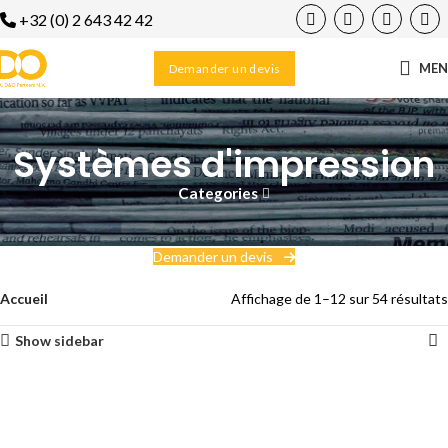
+32 (0) 2 643 42 42
ME
Demander un devis
Systèmes d'impression
Categories
Demander un devis
Accueil
Affichage de 1–12 sur 54 résultats
Show sidebar