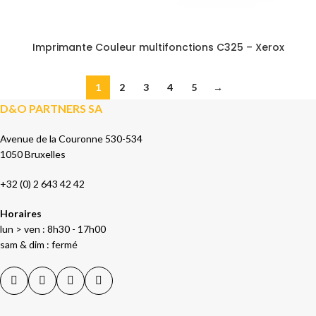
Imprimante Couleur multifonctions C325 – Xerox
1
2
3
4
5
→
D&O PARTNERS SA
Avenue de la Couronne 530-534
1050 Bruxelles
+32 (0) 2 643 42 42
Horaires
lun > ven : 8h30 - 17h00
sam & dim : fermé