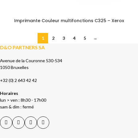
Imprimante Couleur multifonctions C325 – Xerox
1
2
3
4
5
→
D&O PARTNERS SA
Avenue de la Couronne 530-534
1050 Bruxelles
+32 (0) 2 643 42 42
Horaires
lun > ven : 8h30 - 17h00
sam & dim : fermé