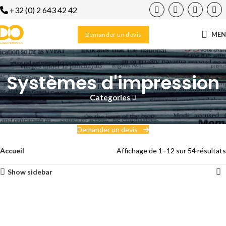
+32 (0) 2 643 42 42
ME
Demander un devis
Systèmes d'impression
Categories
Demander un devis
Accueil
Affichage de 1–12 sur 54 résultats
Show sidebar