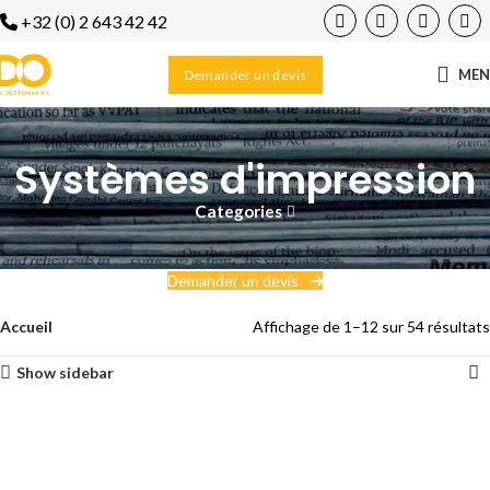
+32 (0) 2 643 42 42
ME
Demander un devis
Systèmes d'impression
Categories
Demander un devis
Accueil
Affichage de 1–12 sur 54 résultats
Show sidebar