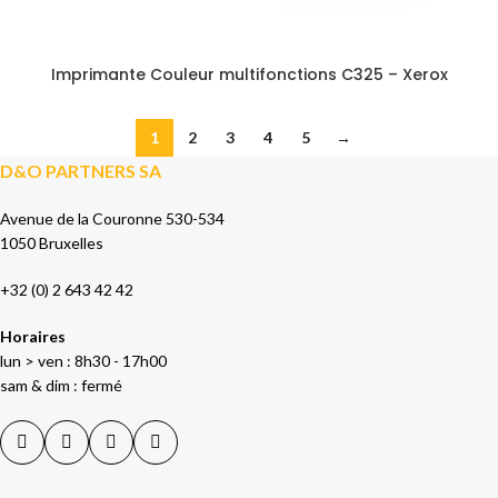
Imprimante Couleur multifonctions C325 – Xerox
1
2
3
4
5
→
D&O PARTNERS SA
Avenue de la Couronne 530-534
1050 Bruxelles
+32 (0) 2 643 42 42
Horaires
lun > ven : 8h30 - 17h00
sam & dim : fermé