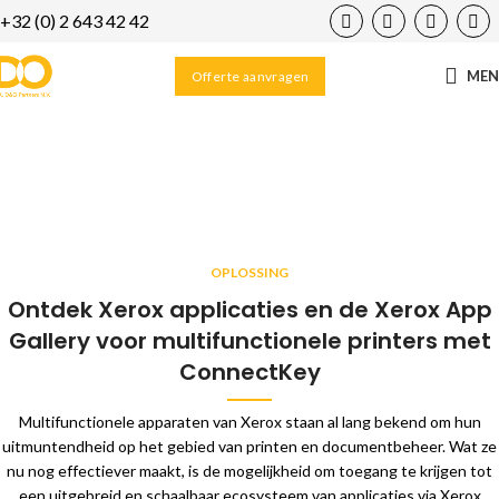
+32 (0) 2 643 42 42
ME
Offerte aanvragen
XEROX Apps
Home
/
Oplossingen
/
XEROX Apps
OPLOSSING
Ontdek Xerox applicaties en de Xerox App
Gallery voor multifunctionele printers met
ConnectKey
Multifunctionele apparaten van Xerox staan al lang bekend om hun
uitmuntendheid op het gebied van printen en documentbeheer. Wat ze
nu nog effectiever maakt, is de mogelijkheid om toegang te krijgen tot
een uitgebreid en schaalbaar ecosysteem van applicaties via Xerox