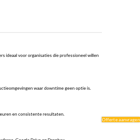
s ideaal voor organisaties die professioneel willen
uctieomgevingen waar downtime geen optie is.
leuren en consistente resultaten.
Offerte aanvragen
esforce, Google Drive en Dropbox.