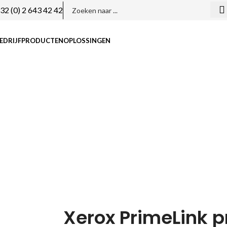
32 (0) 2 643 42 42
EDRIJF
PRODUCTEN
OPLOSSINGEN
Xerox P
Home
Xerox PrimeLink p