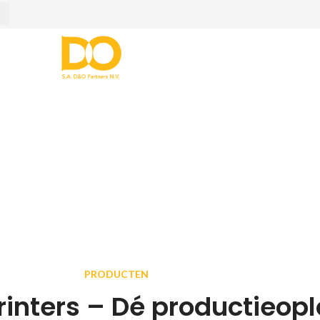
rimeLink Prin
/
Printers en verbruiksartikelen
/
Xerox PrimeLink Printers
PRODUCTEN
rinters – Dé productieopl