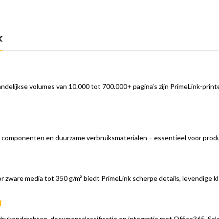
k
elijkse volumes van 10.000 tot 700.000+ pagina’s zijn PrimeLink-printer
e componenten en duurzame verbruiksmaterialen – essentieel voor prod
r zware media tot 350 g/m² biedt PrimeLink scherpe details, levendige k
g
rukopdrachten, documentclassificatie en integratie met Office365, Sal