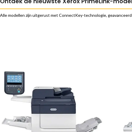
Ontdek de nieuwste Xerox PrimeLink-model
Alle modellen zijn uitgerust met ConnectKey-technologie, geavanceerde