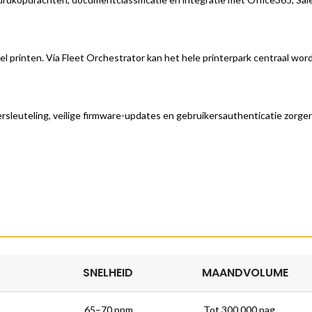
el printen. Via Fleet Orchestrator kan het hele printerpark centraal wo
sleuteling, veilige firmware-updates en gebruikersauthenticatie zorge
SNELHEID
MAANDVOLUME
65–70 ppm
Tot 300.000 pag.