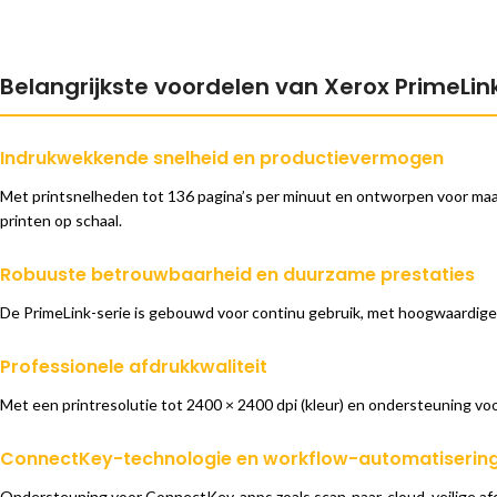
Belangrijkste voordelen van Xerox PrimeLin
Indrukwekkende snelheid en productievermogen
Met printsnelheden tot 136 pagina’s per minuut en ontworpen voor maand
printen op schaal.
Robuuste betrouwbaarheid en duurzame prestaties
De PrimeLink-serie is gebouwd voor continu gebruik, met hoogwaardig
Professionele afdrukkwaliteit
Met een printresolutie tot 2400 × 2400 dpi (kleur) en ondersteuning voo
ConnectKey-technologie en workflow-automatiserin
Ondersteuning voor ConnectKey-apps zoals scan-naar-cloud, veilige afd