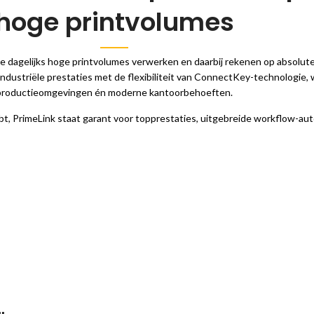
hoge printvolumes
die dagelijks hoge printvolumes verwerken en daarbij rekenen op absolu
ndustriële prestaties met de flexibiliteit van ConnectKey-technologie, w
productieomgevingen én moderne kantoorbehoeften.
bt, PrimeLink staat garant voor topprestaties, uitgebreide workflow-aut