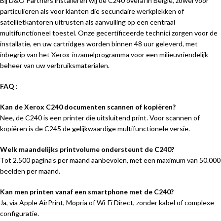
Bij D&O Partners installeren wij de C240 overal in België, zowel voor
particulieren als voor klanten die secundaire werkplekken of
satellietkantoren uitrusten als aanvulling op een centraal
multifunctioneel toestel. Onze gecertificeerde technici zorgen voor de
installatie, en uw cartridges worden binnen 48 uur geleverd, met
inbegrip van het Xerox-inzamelprogramma voor een milieuvriendelijk
beheer van uw verbruiksmaterialen.
FAQ :
Kan de Xerox C240 documenten scannen of kopiëren?
Nee, de C240 is een printer die uitsluitend print. Voor scannen of
kopiëren is de C245 de gelijkwaardige multifunctionele versie.
Welk maandelijks printvolume ondersteunt de C240?
Tot 2.500 pagina’s per maand aanbevolen, met een maximum van 50.000
beelden per maand.
Kan men printen vanaf een smartphone met de C240?
Ja, via Apple AirPrint, Mopria of Wi-Fi Direct, zonder kabel of complexe
configuratie.