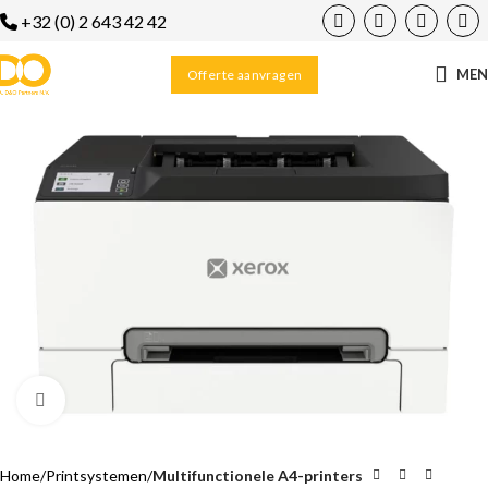
+32 (0) 2 643 42 42
ME
Offerte aanvragen
Klik om te vergroten
Home
Printsystemen
Multifunctionele A4-printers