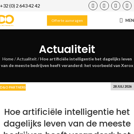
+32 (0) 2 643 42 42
18
JUL
ME
Offerte aanvragen
Actualiteit
Home
/
Actualiteit
/
Hoe artificiële intelligentie het dagelijks leven
van de meeste bedrijven heeft veranderd: het voorbeeld van Xerox
28 JULI 2026
D&O PARTNERS
Hoe artificiële intelligentie het
dagelijks leven van de meeste