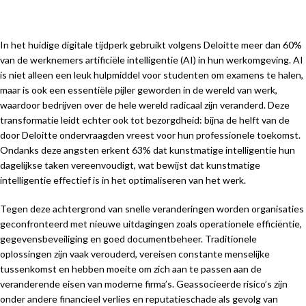
In het huidige digitale tijdperk gebruikt volgens Deloitte meer dan 60%
van de werknemers artificiële intelligentie (AI) in hun werkomgeving. AI
is niet alleen een leuk hulpmiddel voor studenten om examens te halen,
maar is ook een essentiële pijler geworden in de wereld van werk,
waardoor bedrijven over de hele wereld radicaal zijn veranderd. Deze
transformatie leidt echter ook tot bezorgdheid: bijna de helft van de
door Deloitte ondervraagden vreest voor hun professionele toekomst.
Ondanks deze angsten erkent 63% dat kunstmatige intelligentie hun
dagelijkse taken vereenvoudigt, wat bewijst dat kunstmatige
intelligentie effectief is in het optimaliseren van het werk.
Tegen deze achtergrond van snelle veranderingen worden organisaties
geconfronteerd met nieuwe uitdagingen zoals operationele efficiëntie,
gegevensbeveiliging en goed documentbeheer. Traditionele
oplossingen zijn vaak verouderd, vereisen constante menselijke
tussenkomst en hebben moeite om zich aan te passen aan de
veranderende eisen van moderne firma’s. Geassocieerde risico’s zijn
onder andere financieel verlies en reputatieschade als gevolg van