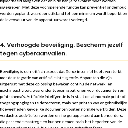
bijvoorbeeld aangeven dat er in de nabije toekomst moet worden
ingegrepen. Met deze voorspellende functie kan preventief onderhoud
worden gepland, waardoor stilstand tot een minimum wordt beperkt en
de levensduur van de apparatuur wordt verlengd.
4. Verhoogde beveiliging. Bescherm jezelf
tegen cyberaanvallen.
Beveiliging is een kritisch aspect dat Xerox intensief heeft versterkt
met de integratie van artificiële intelligentie. Apparaten die zijn
uitgerust met deze oplossing bewaken continu de netwerk- en
machineactiviteit, waaronder toegangspatronen voor documenten en
printschema’s. Artificiële intelligentie is in staat om abnormale print- of
toegangspogingen te detecteren, zoals het printen van ongebruikelijke
hoeveelheden gevoelige documenten buiten normale werktijden. Deze
verdachte activiteiten worden online gerapporteerd aan beheerders,
die passende maatregelen kunnen nemen zoals het beperken van de
toegang of het tijdelijk blokkeren van een gebruiker. Deze