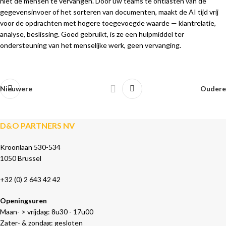
niet de mensen te vervangen. Door uw teams te ontlasten van de
gegevensinvoer of het sorteren van documenten, maakt de AI tijd vrij
voor de opdrachten met hogere toegevoegde waarde — klantrelatie,
analyse, beslissing. Goed gebruikt, is ze een hulpmiddel ter
ondersteuning van het menselijke werk, geen vervanging.
Nieuwere
Oudere
D&O PARTNERS NV
Kroonlaan 530-534
1050 Brussel
+32 (0) 2 643 42 42
Openingsuren
Maan- > vrijdag: 8u30 - 17u00
Zater- & zondag: gesloten