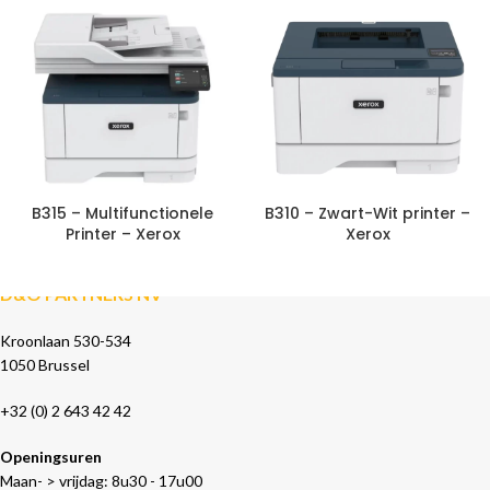
B315 – Multifunctionele
B310 – Zwart-Wit printer –
Printer – Xerox
Xerox
D&O PARTNERS NV
Kroonlaan 530-534
1050 Brussel
+32 (0) 2 643 42 42
Openingsuren
Maan- > vrijdag: 8u30 - 17u00