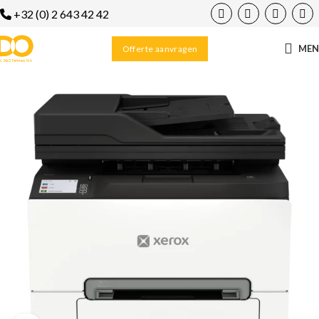
+32 (0) 2 643 42 42
ME
Offerte aanvragen