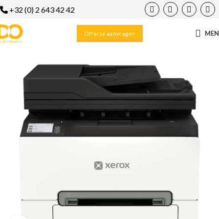
+32 (0) 2 643 42 42
ME
Offerte aanvragen