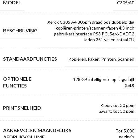
MODEL
C305/AE
Xerox C305 A4 30ppm draadloos dubbelzijdig
kopiëren/printen/scannen/faxen 4,3-inch
BESCHRIJVING
gebruikersinterface PS3 PCL5e/6 DADF 2
laden 251 vellen totaal EU
STANDAARDFUNCTIES
Kopiëren, Faxen, Printen, Scannen
OPTIONELE
128 GB intelligente opslagschijf
FUNCTIES
(ISD)
Kleur: tot 30 ppm
PRINTSNELHEID
Zwart: tot 30 ppm
AANBEVOLEN MAANDELIJKS
Tot 5.000
AFDRUKVOLUME
pagina’s