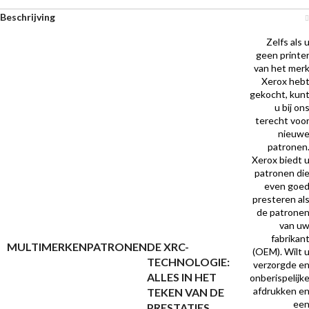
Beschrijving
Zelfs als 
geen printe
van het mer
Xerox heb
gekocht, kun
u bij on
terecht voo
nieuw
patronen
Xerox biedt 
patronen di
even goe
presteren al
de patrone
van u
fabrikan
MULTIMERKENPATRONEN
DE XRC-
(OEM). Wilt 
TECHNOLOGIE:
verzorgde e
ALLES IN HET
onberispelijk
afdrukken e
TEKEN VAN DE
ee
PRESTATIES