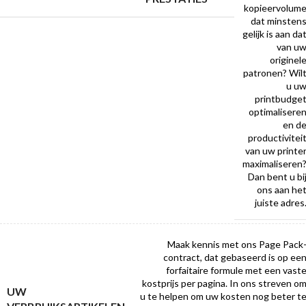
kopieervolum
dat minsten
gelijk is aan da
van u
originel
patronen? Wil
u u
printbudge
optimalisere
en d
productivitei
van uw printe
maximaliseren
Dan bent u bi
ons aan he
juiste adres
Maak kennis met ons Page Pack
contract, dat gebaseerd is op ee
forfaitaire formule met een vast
kostprijs per pagina. In ons streven o
UW
u te helpen om uw kosten nog beter t