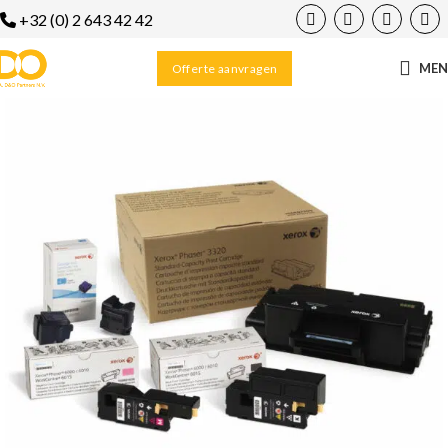
+32 (0) 2 643 42 42
ME
Offerte aanvragen