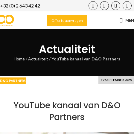
+32 (0) 2 643 42 42
23
FEB
ME
Offerte aanvragen
Actualiteit
Home
/
Actualiteit
/
YouTube kanaal van D&O Partners
19 SEPTEMBER 2025
D&O PARTNERS
YouTube kanaal van D&O
Partners