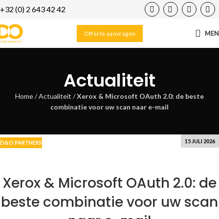
+32 (0) 2 643 42 42
12
MEI
ME
Offerte aanvragen
Actualiteit
Home
/
Actualiteit
/
Xerox & Microsoft OAuth 2.0: de beste
combinatie voor uw scan naar e-mail
15 JULI 2026
D&O PARTNERS
Xerox & Microsoft OAuth 2.0: de
beste combinatie voor uw scan