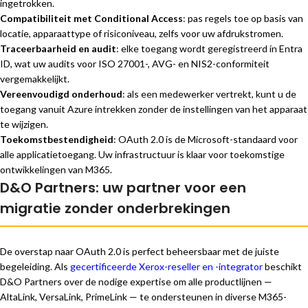
ingetrokken.
Compatibiliteit met Conditional Access
: pas regels toe op basis van
locatie, apparaattype of risiconiveau, zelfs voor uw afdrukstromen.
Traceerbaarheid en audit
: elke toegang wordt geregistreerd in Entra
ID, wat uw audits voor ISO 27001-, AVG- en NIS2-conformiteit
vergemakkelijkt.
Vereenvoudigd onderhoud
: als een medewerker vertrekt, kunt u de
toegang vanuit Azure intrekken zonder de instellingen van het apparaat
te wijzigen.
Toekomstbestendigheid
: OAuth 2.0 is de Microsoft-standaard voor
alle applicatietoegang. Uw infrastructuur is klaar voor toekomstige
ontwikkelingen van M365.
D&O Partners: uw partner voor een
migratie zonder onderbrekingen
De overstap naar OAuth 2.0 is perfect beheersbaar met de juiste
begeleiding. Als
gecertificeerde Xerox-reseller en -integrator
beschikt
D&O Partners over de nodige expertise om alle productlijnen —
AltaLink, VersaLink, PrimeLink — te ondersteunen in diverse M365-