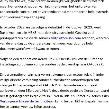
Auth, werkte wel, maar bracht aanzienlijke veiligheidsrisico’s met zich
mee: het onderscheppen van inloggegevens, het ontbreken van
contextuele controle en onverenigbaarheid met moderne beleidsregels
voor voorwaardelijke toegang.
In oktober 2022, en vervolgens definitief in de loop van 2023, werd
Basic Auth op alle M365-huurders uitgeschakeld. Gevolg: veel
printapparaten die via de servers
smtp.office365.com
scanden, werkten
van de ene dag op de andere dag niet meer, waardoor de hele
documentworkflow stil kwam te liggen.
Volgens een rapport van Xerox uit 2024 heeft 68% van de Europese
instellingen problemen ondervonden bij de overstap naar OAuth 2.0.
Drie alternatieven zijn naar voren gekomen: een extern relais (minder
veilig), directe verbinding zonder authenticatie (onderworpen aan
strenge IP-beperkingen), of
OAuth 2.0
– de moderne standaard
aanbevolen door Microsoft. Het is deze derde optie die Xerox standaard
heeft geïntegreerd in zijn AltaLink-, VersaLink- en PrimeLink-series. Ons
Xerox-gecertificeerde techniciteam
kan u helpen bij het bepalen van de
beste aanpak voor uw infrastructuur.