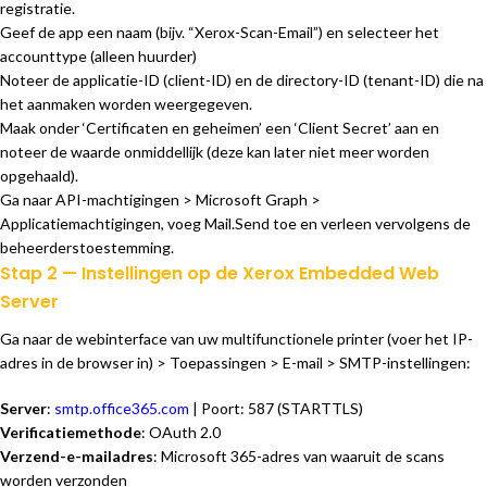
registratie.
Geef de app een naam (bijv. “Xerox-Scan-Email”) en selecteer het
accounttype (alleen huurder)
Noteer de applicatie-ID (client-ID) en de directory-ID (tenant-ID) die na
het aanmaken worden weergegeven.
Maak onder ‘Certificaten en geheimen’ een ‘Client Secret’ aan en
noteer de waarde onmiddellijk (deze kan later niet meer worden
opgehaald).
Ga naar API-machtigingen > Microsoft Graph >
Applicatiemachtigingen, voeg Mail.Send toe en verleen vervolgens de
beheerderstoestemming.
Stap 2 — Instellingen op de Xerox Embedded Web
Server
Ga naar de webinterface van uw multifunctionele printer (voer het IP-
adres in de browser in) > Toepassingen > E-mail > SMTP-instellingen:
Server
:
smtp.office365.com
| Poort: 587 (STARTTLS)
Verificatiemethode
: OAuth 2.0
Verzend-e-mailadres
: Microsoft 365-adres van waaruit de scans
worden verzonden