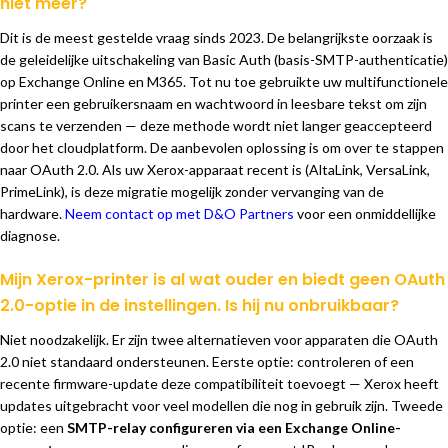
niet meer?
Dit is de meest gestelde vraag sinds 2023. De belangrijkste oorzaak is
de geleidelijke uitschakeling van Basic Auth (basis-SMTP-authenticatie)
op Exchange Online en M365. Tot nu toe gebruikte uw multifunctionele
printer een gebruikersnaam en wachtwoord in leesbare tekst om zijn
scans te verzenden — deze methode wordt niet langer geaccepteerd
door het cloudplatform. De aanbevolen oplossing is om over te stappen
naar OAuth 2.0. Als uw Xerox-apparaat recent is (AltaLink, VersaLink,
PrimeLink), is deze migratie mogelijk zonder vervanging van de
hardware.
Neem contact op met D&O Partners
voor een onmiddellijke
diagnose.
Mijn Xerox-printer is al wat ouder en biedt geen OAuth
2.0-optie in de instellingen. Is hij nu onbruikbaar?
Niet noodzakelijk. Er zijn twee alternatieven voor apparaten die OAuth
2.0 niet standaard ondersteunen. Eerste optie: controleren of een
recente firmware-update deze compatibiliteit toevoegt — Xerox heeft
updates uitgebracht voor veel modellen die nog in gebruik zijn. Tweede
optie: een
SMTP-relay configureren via een Exchange Online-