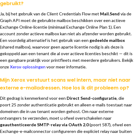
gebruikt?
Ja, bij het gebruik van de Client Credentials Flow met
Mail.Send
via de
Graph API moet de gebruikte mailbox beschikken over een actieve
Exchange Online-licentie (minimaal Exchange Online Plan 1). Een
account zonder actieve mailbox kan niet als afzender worden gebruikt.
Een voordelig alternatief is het gebruik van een
gedeelde mailbox
(shared mailbox), waarvoor geen aparte licentie nodig is als deze is
gekoppeld aan een tenant die al over actieve licenties beschikt — dit is
een gangbare praktijk voor printfleets met meerdere gebruikers. Bekijk
onze
Xerox-oplossingen
voor meer informatie.
Mijn Xerox verstuurt scans wel intern, maar niet naar
externe e-mailadressen. Hoe los ik dit probleem op?
Dit gedrag is kenmerkend voor een
Direct Send-configuratie
, die
poort 25 zonder authenticatie gebruikt en alleen e-mails toestaat naar
domeinen die in uw tenant worden gehost. Om naar externe
ontvangers te verzenden, moet u ofwel overschakelen naar
geauthenticeerde SMTP-relay via OAuth 2.0
(poort 587), ofwel een
Exchange-e-mailconnector configureren die expliciet relay naar buiten