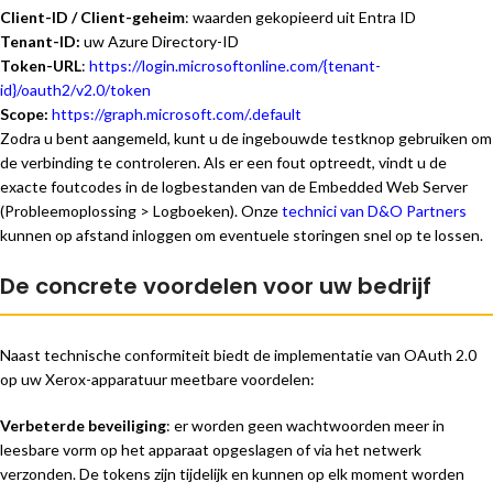
Client-ID / Client-geheim
: waarden gekopieerd uit Entra ID
Tenant-ID:
uw Azure Directory-ID
Token-URL
:
https://login.microsoftonline.com/{tenant-
id}/oauth2/v2.0/token
Scope:
https://graph.microsoft.com/.default
Zodra u bent aangemeld, kunt u de ingebouwde testknop gebruiken om
de verbinding te controleren. Als er een fout optreedt, vindt u de
exacte foutcodes in de logbestanden van de Embedded Web Server
(Probleemoplossing > Logboeken). Onze
technici van D&O Partners
kunnen op afstand inloggen om eventuele storingen snel op te lossen.
De concrete voordelen voor uw bedrijf
Naast technische conformiteit biedt de implementatie van OAuth 2.0
op uw Xerox-apparatuur meetbare voordelen:
Verbeterde beveiliging
: er worden geen wachtwoorden meer in
leesbare vorm op het apparaat opgeslagen of via het netwerk
verzonden. De tokens zijn tijdelijk en kunnen op elk moment worden