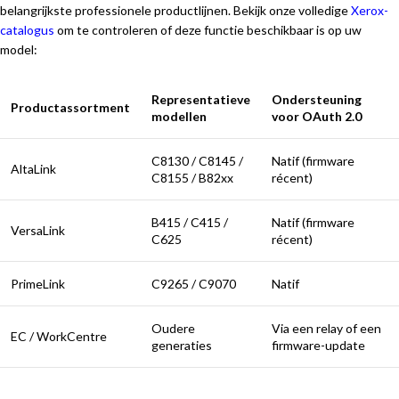
belangrijkste professionele productlijnen. Bekijk onze volledige
Xerox-
catalogus
om te controleren of deze functie beschikbaar is op uw
model:
Representatieve
Ondersteuning
Productassortment
modellen
voor OAuth 2.0
C8130 / C8145 /
Natif (firmware
AltaLink
C8155 / B82xx
récent)
B415 / C415 /
Natif (firmware
VersaLink
C625
récent)
PrimeLink
C9265 / C9070
Natif
Oudere
Via een relay of een
EC / WorkCentre
generaties
firmware-update