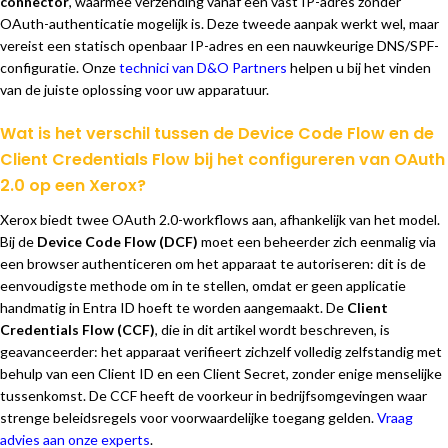
connector
, waarmee verzending vanaf een vast IP-adres zonder
OAuth-authenticatie mogelijk is. Deze tweede aanpak werkt wel, maar
vereist een statisch openbaar IP-adres en een nauwkeurige DNS/SPF-
configuratie. Onze
technici van D&O Partners
helpen u bij het vinden
van de juiste oplossing voor uw apparatuur.
Wat is het verschil tussen de Device Code Flow en de
Client Credentials Flow bij het configureren van OAuth
2.0 op een Xerox?
Xerox biedt twee OAuth 2.0-workflows aan, afhankelijk van het model.
Bij de
Device Code Flow (DCF)
moet een beheerder zich eenmalig via
een browser authenticeren om het apparaat te autoriseren: dit is de
eenvoudigste methode om in te stellen, omdat er geen applicatie
handmatig in Entra ID hoeft te worden aangemaakt. De
Client
Credentials Flow (CCF)
, die in dit artikel wordt beschreven, is
geavanceerder: het apparaat verifieert zichzelf volledig zelfstandig met
behulp van een Client ID en een Client Secret, zonder enige menselijke
tussenkomst. De CCF heeft de voorkeur in bedrijfsomgevingen waar
strenge beleidsregels voor voorwaardelijke toegang gelden.
Vraag
advies aan onze experts
.