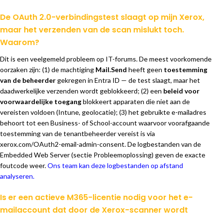
De OAuth 2.0-verbindingstest slaagt op mijn Xerox,
maar het verzenden van de scan mislukt toch.
Waarom?
Dit is een veelgemeld probleem op IT-forums. De meest voorkomende
oorzaken zijn: (1) de machtiging
Mail.Send
heeft geen
toestemming
van de beheerder
gekregen in Entra ID — de test slaagt, maar het
daadwerkelijke verzenden wordt geblokkeerd; (2) een
beleid voor
voorwaardelijke toegang
blokkeert apparaten die niet aan de
vereisten voldoen (Intune, geolocatie); (3) het gebruikte e-mailadres
behoort tot een Business- of School-account waarvoor voorafgaande
toestemming van de tenantbeheerder vereist is via
xerox.com/OAuth2-email-admin-consent. De logbestanden van de
Embedded Web Server (sectie Probleemoplossing) geven de exacte
foutcode weer.
Ons team kan deze logbestanden op afstand
analyseren.
Is er een actieve M365-licentie nodig voor het e-
mailaccount dat door de Xerox-scanner wordt